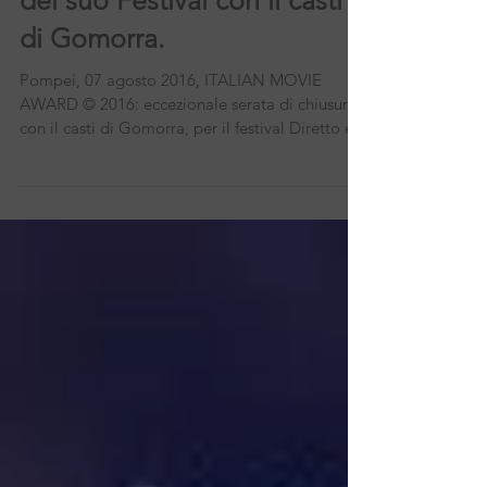
del suo Festival con il casti
di Gomorra.
Pompei, 07 agosto 2016, ITALIAN MOVIE
AWARD © 2016: eccezionale serata di chiusura
con il casti di Gomorra, per il festival Diretto e...