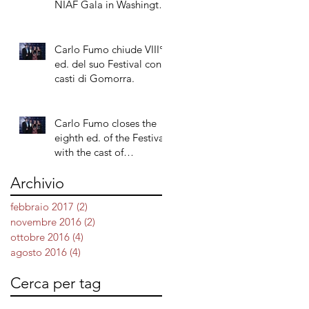
NIAF Gala in Washington
DC
Carlo Fumo chiude VIII°
ed. del suo Festival con il
casti di Gomorra.
Carlo Fumo closes the
eighth ed. of the Festival
with the cast of
"Gomorrah"
Archivio
febbraio 2017
(2)
2 post
novembre 2016
(2)
2 post
ottobre 2016
(4)
4 post
agosto 2016
(4)
4 post
Cerca per tag