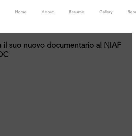
Home
About
Resume
Gallery
Repr
 il suo nuovo documentario al NIAF
 DC