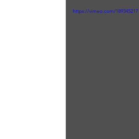
https://vimeo.com/189345217