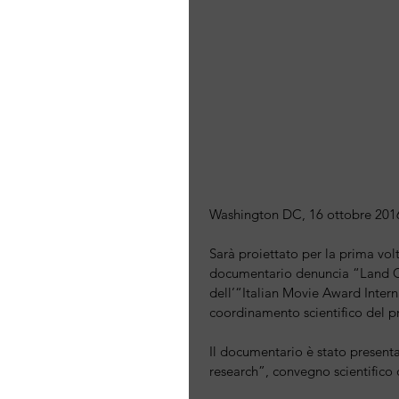
Washington DC, 16 ottobre 2016
Sarà proiettato per la prima volt
documentario denuncia “Land Off
dell’“Italian Movie Award Interna
coordinamento scientifico del p
Il documentario è stato present
research”, convegno scientifico 