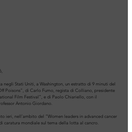
, 
a negli Stati Uniti, a Washington, un estratto di 9 minuti del 
 Poisons”, di Carlo Fumo, regista di Colliano, presidente 
tional Film Festival”, e di Paolo Chiariello, con il 
rofessor Antonio Giordano. 
ato ieri, nell’ambito del “Women leaders in advanced cancer 
di caratura mondiale sul tema della lotta al cancro.