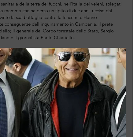
nitaria della terra dei fuochi, nell’Italia dei veleni, spiegati 
na mamma che ha perso un figlio di due anni, ucciso dal 
vinto la sua battaglia contro la leucemia. Hanno 
aste conseguenze dell’inquinamento in Campania, il prete 
iello; il generale del Corpo forestale dello Stato, Sergio 
no e il giornalista Paolo Chiariello.