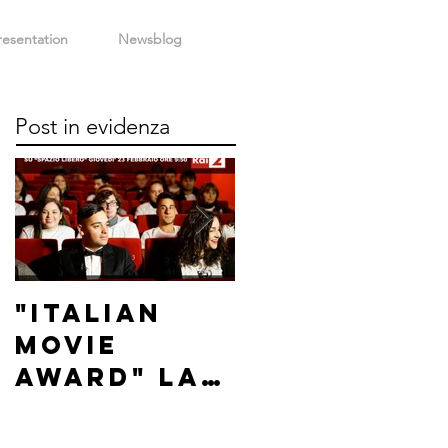
esentation
Newsblog
Post in evidenza
"Italian
"Italian
Movie
Movie
Award" La
Award"
storia del
interview
festival
with Carlo