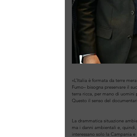
«L’Italia è formata da terre me
Fumo– bisogna preservare il suo 
terra ricca, per mano di uomini 
Questo il senso del documentar
La drammatica situazione ambie
ma i danni ambientali e, quindi, 
interessano solo la Campania e l