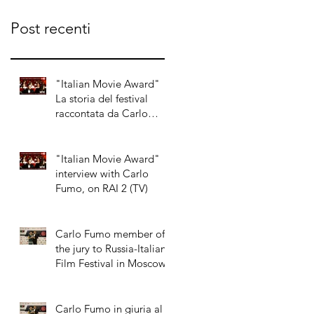
raccontata
Fumo, on
Post recenti
da Carlo
RAI 2 (TV)
Fumo su RAI
2
"Italian Movie Award"
La storia del festival
raccontata da Carlo
Fumo su RAI 2
"Italian Movie Award"
interview with Carlo
Fumo, on RAI 2 (TV)
Carlo Fumo member of
the jury to Russia-Italian
Film Festival in Moscow
Carlo Fumo in giuria al