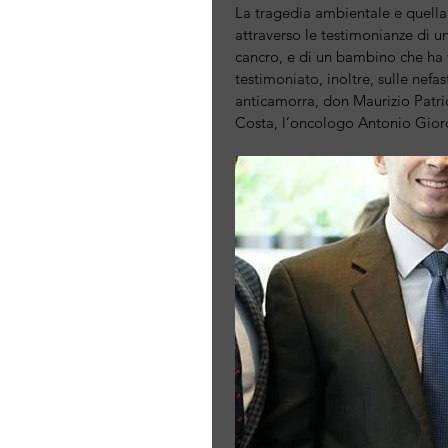
La tragedia ambientale e quella sa
attraverso le testimonianze di u
cancro, e di un bambino che ha 
testimoniato, inoltre, sulle nef
anticamorra, don Maurizio Patric
Costa, l’oncologo Antonio Giorda