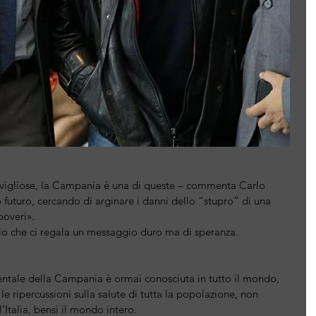
ravigliose, la Campania è una di queste – commenta Carlo 
futuro, cercando di arginare i danni dello “stupro” di una 
poveri».
io che ci regala un messaggio duro ma di speranza.
ntale della Campania è ormai conosciuta in tutto il mondo, 
le ripercussioni sulla salute di tutta la popolazione, non 
’Italia, bensì il mondo intero.