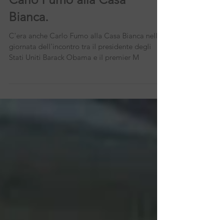
Il Mattino: anche il regista
Carlo Fumo alla Casa
Bianca.
C'era anche Carlo Fumo alla Casa Bianca nella
giornata dell'incontro tra il presidente degli
Stati Uniti Barack Obama e il premier M