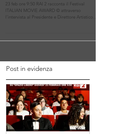
da Carlo Fumo su RAI 2
23 feb ore 9:50 RAI 2 racconta il Festival
ITALIAN MOVIE AWARD © attraverso
l’intervista al Presidente e Direttore Artistico
Carlo Fumo.
Post in evidenza