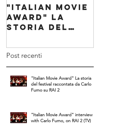
"Italian Movie
"Italia
Award" La
Award"
storia del
intervi
festival
Carlo F
raccontata da
on RAI 2
Post recenti
Carlo Fumo su
RAI 2
"Italian Movie Award" La storia
del festival raccontata da Carlo
Fumo su RAI 2
"Italian Movie Award" interview
with Carlo Fumo, on RAI 2 (TV)