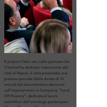
E proprio l’altro ieri, nella giornata che 
il festival ha dedicato interamente alla 
città di Napoli, è stata presentata una 
preview speciale (della durata di 10 
minuti) del documentario-denuncia 
sull’inquinamento in Campania, “Land 
Off Poisons”, dedicata al lavoro 
scientifico dell’oncologo partenopeo 