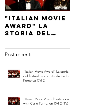
"Italian Movie
"Italia
Award" La
Award"
storia del
intervi
festival
Carlo F
raccontata da
on RAI 2
Post recenti
Carlo Fumo su
RAI 2
"Italian Movie Award" La storia
del festival raccontata da Carlo
Fumo su RAI 2
"Italian Movie Award" interview
with Carlo Fumo, on RAI 2 (TV)