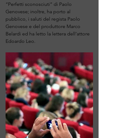
“Perfetti sconosciuti” di Paolo 
Genovese; inoltre, ha porto al 
pubblico, i saluti del regista Paolo 
Genovese e del produttore Marco 
Belardi ed ha letto la lettera dell’attore 
Edoardo Leo.