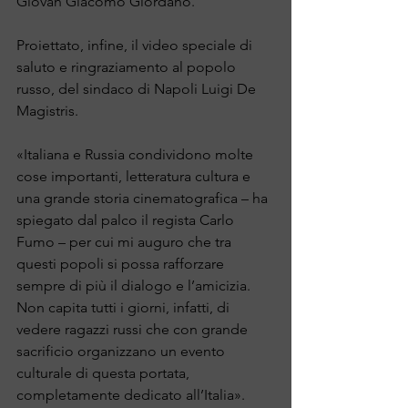
Giovan Giacomo Giordano.
Proiettato, infine, il video speciale di 
saluto e ringraziamento al popolo 
russo, del sindaco di Napoli Luigi De 
Magistris.
«Italiana e Russia condividono molte 
cose importanti, letteratura cultura e 
una grande storia cinematografica – ha 
spiegato dal palco il regista Carlo 
Fumo – per cui mi auguro che tra 
questi popoli si possa rafforzare 
sempre di più il dialogo e l’amicizia. 
Non capita tutti i giorni, infatti, di 
vedere ragazzi russi che con grande 
sacrificio organizzano un evento 
culturale di questa portata, 
completamente dedicato all’Italia».