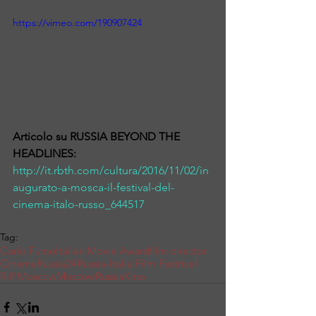
https://vimeo.com/190907424
Articolo su RUSSIA BEYOND THE 
HEADLINES: 
http://it.rbth.com/cultura/2016/11/02/in
augurato-a-mosca-il-festival-del-
cinema-italo-russo_644517
Tag:
Carlo Fumo
Italian Movie Award
film director
Cinema
Russia24
Russia-Italia Film Festrival
Riff Moscow
Moscow
Russia
Kino