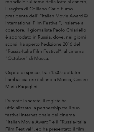
mondiale sul tema della lotta al cancro, 
il regista di Colliano Carlo Fumo 
presidente dell’ “Italian Movie Award © 
International Film Festival”, insieme al 
coautore, il giornalista Paolo Chiariello 
è approdato in Russia, dove, nei giorni 
scorsi, ha aperto l’edizione 2016 del 
“Russia-Italia Film Festival”, al cinema 
“October” di Mosca.
Ospite di spicco, tra i 1500 spettatori, 
l’ambasciatore italiano a Mosca, Cesare 
Maria Ragaglini.
Durante la serata, il regista ha 
ufficializzato la partnership tra il suo 
festival internazionale del cinema 
“Italian Movie Award” e il “Russia-Italia 
Film Festival”, ed ha presentato il film 