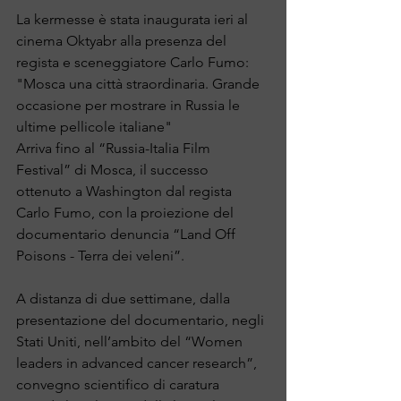
La kermesse è stata inaugurata ieri al 
cinema Oktyabr alla presenza del 
regista e sceneggiatore Carlo Fumo: 
"Mosca una città straordinaria. Grande 
occasione per mostrare in Russia le 
ultime pellicole italiane"
Arriva fino al “Russia-Italia Film 
Festival” di Mosca, il successo 
ottenuto a Washington dal regista 
Carlo Fumo, con la proiezione del 
documentario denuncia “Land Off 
Poisons - Terra dei veleni”.
A distanza di due settimane, dalla 
presentazione del documentario, negli 
Stati Uniti, nell’ambito del “Women 
leaders in advanced cancer research”, 
convegno scientifico di caratura 